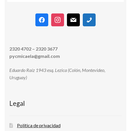
b
s
l
p
o
A
ar
o
p
ti
k
p
r
2320 4702 – 2320 3677
pycmicaela@gmail.com
Eduardo Raíz 1943 esq. Lezica (Colón, Montevideo,
Uruguay)
Legal
Política de privacidad